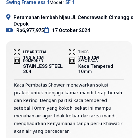
Swing Frameless 1
SF 1
Model :
Perumahan lembah hijau Jl. Cendrawasih Cimanggis
Depok
Rp6,977,975
17 October 2024
LEBAR TOTAL
TINGGI
193,5 CM
218,5 CM
KOMPONEN
SPEC KACA
STAINLESS STEEL
Kaca Tempered
304
10mm
Kaca Pembatas Shower menawarkan solusi
praktis untuk menjaga kamar mandi tetap bersih
dan kering. Dengan partisi kaca tempered
setebal 10mm yang kokoh, sekat ini mampu
menahan air agar tidak keluar dari area mandi,
menghadirkan kenyamanan tanpa perlu khawatir
akan air yang berceceran.