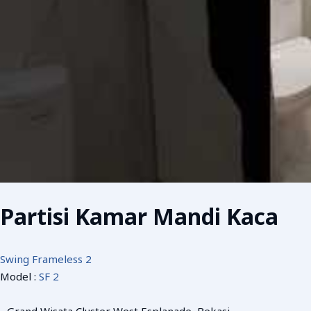
Partisi Kamar Mandi Kaca
Swing Frameless 2
Model :
SF 2
Grand Wisata Cluster West Esplanade, Bekasi