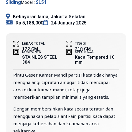
Sliding
SLS1
Model :
Kebayoran lama, Jakarta Selatan
Rp 5,188,000
24 January 2025
LEBAR TOTAL
TINGGI
122 CM
210 CM
KOMPONEN
SPEC KACA
STAINLES STEEL
Kaca Tempered 10
304
mm
Pintu Geser Kamar Mandi partisi kaca tidak hanya
menghalangi cipratan air agar tidak mencapai
area di luar kamar mandi, tetapi juga
memberikan tampilan minimalis yang estetis.
Dengan membersihkan kaca secara teratur dan
menggunakan pelapis anti-air, partisi kaca dapat
menjaga kebersihan dan keamanan area
sekitarnya.