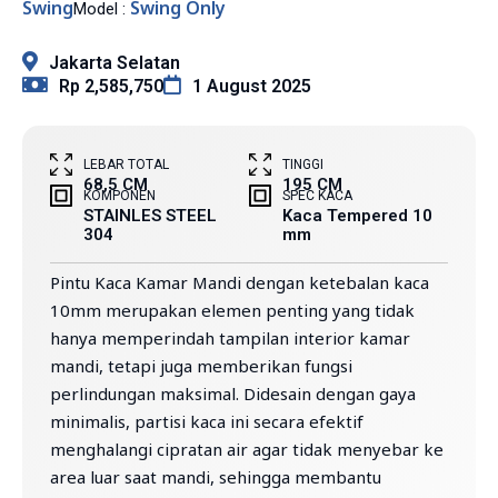
Swing
Swing Only
Model :
Jakarta Selatan
Rp 2,585,750
1 August 2025
LEBAR TOTAL
TINGGI
68,5 CM
195 CM
KOMPONEN
SPEC KACA
STAINLES STEEL
Kaca Tempered 10
304
mm
Pintu Kaca Kamar Mandi dengan ketebalan kaca
10mm merupakan elemen penting yang tidak
hanya memperindah tampilan interior kamar
mandi, tetapi juga memberikan fungsi
perlindungan maksimal. Didesain dengan gaya
minimalis, partisi kaca ini secara efektif
menghalangi cipratan air agar tidak menyebar ke
area luar saat mandi, sehingga membantu