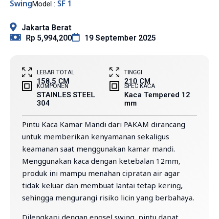
Swing
SF 1
Model :
Jakarta Berat
Rp 5,994,200
19 September 2025
LEBAR TOTAL
TINGGI
158,5 CM
210 CM
KOMPONEN
SPEC KACA
STAINLES STEEL
Kaca Tempered 12
304
mm
Pintu Kaca Kamar Mandi dari PAKAM dirancang
untuk memberikan kenyamanan sekaligus
keamanan saat menggunakan kamar mandi.
Menggunakan kaca dengan ketebalan 12mm,
produk ini mampu menahan cipratan air agar
tidak keluar dan membuat lantai tetap kering,
sehingga mengurangi risiko licin yang berbahaya.
Dilengkapi dengan engsel swing, pintu dapat