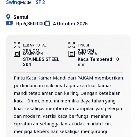
Swing
SF 2
Model :
Sentul
Rp 6,850,000
4 October 2025
LEBAR TOTAL
TINGGI
205 CM
200 CM
KOMPONEN
SPEC KACA
STAINLES STEEL
Kaca Tempered 10
304
mm
Pintu Kaca Kamar Mandi dari PAKAM memberikan
perlindungan maksimal agar area luar kamar
mandi tetap aman dan kering. Dengan ketebalan
kaca 10mm, pintu ini memiliki daya tahan yang
kuat sekaligus memberikan tampilan yang elegan
dan modern. Partisi kaca berfungsi menahan
cipratan air sehingga lantai tidak mudah licin,
menjaga kebersihan sekaligus mengurangi