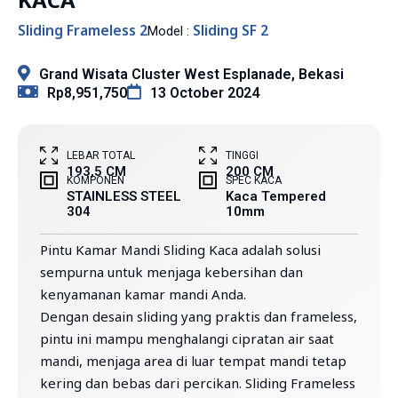
Sliding Frameless 2
Sliding SF 2
Model :
Grand Wisata Cluster West Esplanade, Bekasi
Rp8,951,750
13 October 2024
LEBAR TOTAL
TINGGI
193,5 CM
200 CM
KOMPONEN
SPEC KACA
STAINLESS STEEL
Kaca Tempered
304
10mm
Pintu Kamar Mandi Sliding Kaca adalah solusi
sempurna untuk menjaga kebersihan dan
kenyamanan kamar mandi Anda.
Dengan desain sliding yang praktis dan frameless,
pintu ini mampu menghalangi cipratan air saat
mandi, menjaga area di luar tempat mandi tetap
kering dan bebas dari percikan. Sliding Frameless