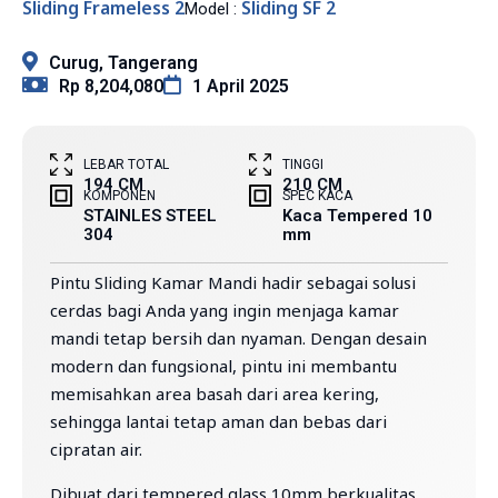
Sliding Frameless 2
Sliding SF 2
Model :
Curug, Tangerang
Rp 8,204,080
1 April 2025
LEBAR TOTAL
TINGGI
194 CM
210 CM
KOMPONEN
SPEC KACA
STAINLES STEEL
Kaca Tempered 10
304
mm
Pintu Sliding Kamar Mandi hadir sebagai solusi
cerdas bagi Anda yang ingin menjaga kamar
mandi tetap bersih dan nyaman. Dengan desain
modern dan fungsional, pintu ini membantu
memisahkan area basah dari area kering,
sehingga lantai tetap aman dan bebas dari
cipratan air.
Dibuat dari tempered glass 10mm berkualitas