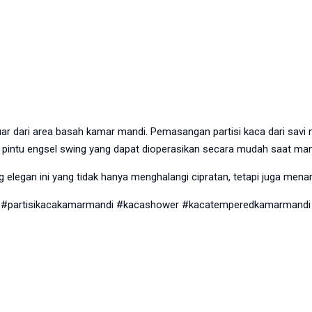
 dari area basah kamar mandi. Pemasangan partisi kaca dari savi men
pintu engsel swing yang dapat dioperasikan secara mudah saat man
g elegan ini yang tidak hanya menghalangi cipratan, tetapi juga m
#partisikacakamarmandi #kacashower #kacatemperedkamarmandi