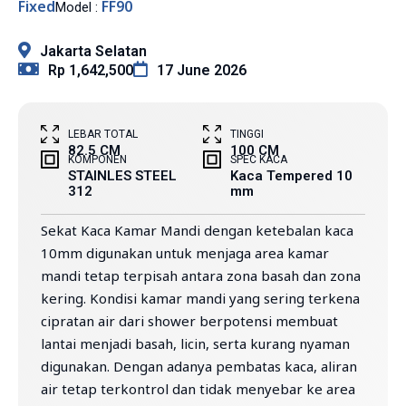
Fixed
FF90
Model :
Jakarta Selatan
Rp 1,642,500
17 June 2026
LEBAR TOTAL
TINGGI
82.5 CM
100 CM
KOMPONEN
SPEC KACA
STAINLES STEEL
Kaca Tempered 10
312
mm
Sekat Kaca Kamar Mandi dengan ketebalan kaca
10mm digunakan untuk menjaga area kamar
mandi tetap terpisah antara zona basah dan zona
kering. Kondisi kamar mandi yang sering terkena
cipratan air dari shower berpotensi membuat
lantai menjadi basah, licin, serta kurang nyaman
digunakan. Dengan adanya pembatas kaca, aliran
air tetap terkontrol dan tidak menyebar ke area