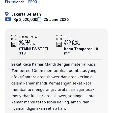
Fixed
FF90
Model :
Jakarta Selatan
Rp 2,520,000
25 June 2026
LEBAR TOTAL
TINGGI
90 CM
200 CM
KOMPONEN
SPEC KACA
STAINLES STEEL
Kaca Tempered 10
318
mm
Sekat Kaca Kamar Mandi dengan material Kaca
Tempered 10mm memberikan pembatas yang
efektif antara area shower dan area kering di
dalam kamar mandi. Pemasangan sekat kaca
membantu mengurangi cipratan air agar tidak
menyebar ke luar area shower, sehingga lantai
kamar mandi tetap lebih kering, aman, dan
nyaman digunakan setiap hari.