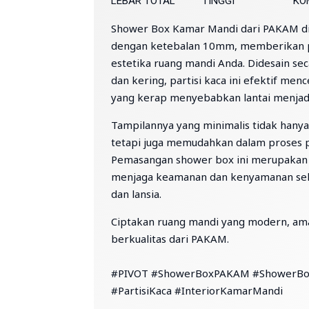
LEBAR TOTAL
TINGGI
KO
Shower Box Kamar Mandi dari PAKAM d
dengan ketebalan 10mm, memberikan p
estetika ruang mandi Anda. Didesain se
dan kering, partisi kaca ini efektif men
yang kerap menyebabkan lantai menjadi 
Tampilannya yang minimalis tidak hany
tetapi juga memudahkan dalam proses p
Pemasangan shower box ini merupakan l
menjaga keamanan dan kenyamanan sel
dan lansia.
Ciptakan ruang mandi yang modern, am
berkualitas dari PAKAM.
⠀
#PIVOT #ShowerBoxPAKAM #ShowerBo
#PartisiKaca #InteriorKamarMandi