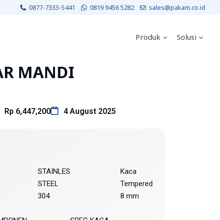
0877-7333-5441
0819 9456 5282
sales@pakam.co.id
Produk
Solusi
AR MANDI
Rp 6,447,200
4 August 2025
STAINLES
Kaca
STEEL
Tempered
304
8 mm