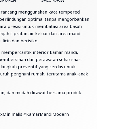
MPONEN
SPEC KACA
irancang menggunakan kaca tempered
erlindungan optimal tanpa mengorbankan
cara presisi untuk membatasi area basah
cegah cipratan air keluar dari area mandi
licin dan berisiko.
a mempercantik interior kamar mandi,
embersihan dan perawatan sehari-hari.
angkah preventif yang cerdas untuk
uruh penghuni rumah, terutama anak-anak
an, dan mudah dirawat bersama produk
xMinimalis #KamarMandiModern