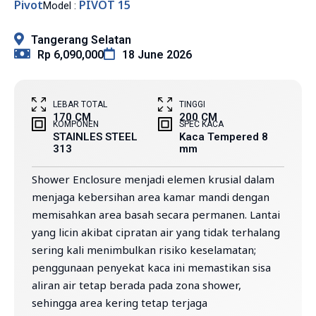
Pivot
PIVOT 15
Model :
Tangerang Selatan
Rp 6,090,000
18 June 2026
LEBAR TOTAL
TINGGI
170 CM
200 CM
KOMPONEN
SPEC KACA
STAINLES STEEL
Kaca Tempered 8
313
mm
Shower Enclosure menjadi elemen krusial dalam
menjaga kebersihan area kamar mandi dengan
memisahkan area basah secara permanen. Lantai
yang licin akibat cipratan air yang tidak terhalang
sering kali menimbulkan risiko keselamatan;
penggunaan penyekat kaca ini memastikan sisa
aliran air tetap berada pada zona shower,
sehingga area kering tetap terjaga