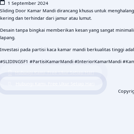
1 September 2024
Sliding Door Kamar Mandi dirancang khusus untuk menghalangi 
kering dan terhindar dari jamur atau lumut.
Desain tanpa bingkai memberikan kesan yang sangat minimalis 
lapang.
Investasi pada partisi kaca kamar mandi berkualitas tinggi a
#SLIDINGSF1 #PartisiKamarMandi #InteriorKamarMandi #Kam
Hubungi Kami, Free Ukur Setiap Hari
Hubungi Kami, Free Ukur Setiap Hari
Copyri