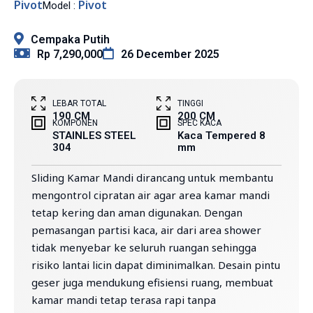
Pivot
Pivot
Model :
Cempaka Putih
Rp 7,290,000
26 December 2025
LEBAR TOTAL
TINGGI
190 CM
200 CM
KOMPONEN
SPEC KACA
STAINLES STEEL
Kaca Tempered 8
304
mm
Sliding Kamar Mandi dirancang untuk membantu
mengontrol cipratan air agar area kamar mandi
tetap kering dan aman digunakan. Dengan
pemasangan partisi kaca, air dari area shower
tidak menyebar ke seluruh ruangan sehingga
risiko lantai licin dapat diminimalkan. Desain pintu
geser juga mendukung efisiensi ruang, membuat
kamar mandi tetap terasa rapi tanpa