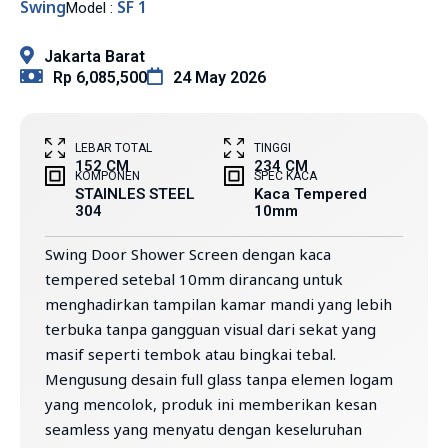
Swing
SF 1
Model :
Jakarta Barat
Rp 6,085,500
24 May 2026
LEBAR TOTAL
TINGGI
152 CM
234 CM
KOMPONEN
SPEC KACA
STAINLES STEEL
Kaca Tempered
304
10mm
Swing Door Shower Screen dengan kaca
tempered setebal 10mm dirancang untuk
menghadirkan tampilan kamar mandi yang lebih
terbuka tanpa gangguan visual dari sekat yang
masif seperti tembok atau bingkai tebal.
Mengusung desain full glass tanpa elemen logam
yang mencolok, produk ini memberikan kesan
seamless yang menyatu dengan keseluruhan