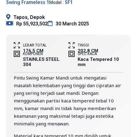
Swing Frameless 1
SF1
Model :
Tapos, Depok
Rp 55,923,502
30 March 2025
LEBAR TOTAL
TINGGI
176,5 CM
202,8 CM
KOMPONEN
SPEC KACA
STAINLES STEEL
Kaca Tempered 10
304
mm
Pintu Swing Kamar Mandi untuk mengatasi
masalah kelembaban yang tinggi dan cipratan air
yang sering terjadi saat mandi. Dengan
menggunakan partisi kaca tempered tebal 10
mm, kamar mandi ini tidak hanya memberikan
keamanan yang maksimal tetapi juga estetika
minimalis yang menawan.
Material kaca tempered 10 mm dipilih untuk