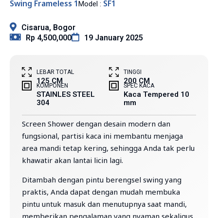
Swing Frameless 1
SF1
Model :
Cisarua, Bogor
Rp 4,500,000
19 January 2025
LEBAR TOTAL
TINGGI
125 CM
200 CM
KOMPONEN
SPEC KACA
STAINLES STEEL
Kaca Tempered 10
304
mm
Screen Shower dengan desain modern dan
fungsional, partisi kaca ini membantu menjaga
area mandi tetap kering, sehingga Anda tak perlu
khawatir akan lantai licin lagi.
Ditambah dengan pintu berengsel swing yang
praktis, Anda dapat dengan mudah membuka
pintu untuk masuk dan menutupnya saat mandi,
memberikan pengalaman yang nyaman sekaligus